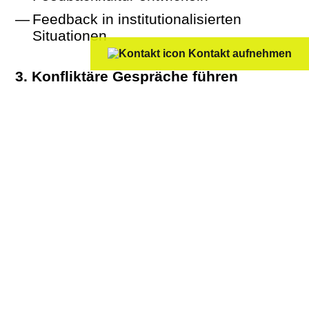
Feedback in institutionalisierten
Situationen
Kontakt aufnehmen
Konfliktäre Gespräche führen
Konfliktpotenziale erkennen und
vorbeugen
Konfliktäre Situationen meistern
Ihre Trainingsoptionen
BLENDED LEARNING: Feedbackkultur
leben